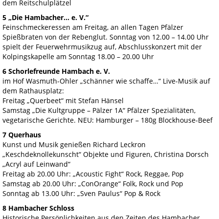
dem Reitschulplätzel
5 „Die Hambacher… e. V.“
Feinschmeckeressen am Freitag, an allen Tagen Pfälzer
Spießbraten von der Rebenglut. Sonntag von 12.00 – 14.00 Uhr
spielt der Feuerwehrmusikzug auf, Abschlusskonzert mit der
Kolpingskapelle am Sonntag 18.00 – 20.00 Uhr
6 Schorlefreunde Hambach e. V.
im Hof Wasmuth-Ohler „schänner wie schaffe…“ Live-Musik auf
dem Rathausplatz:
Freitag „Querbeet“ mit Stefan Hänsel
Samstag „Die Kultgruppe – Pälzer 1A“ Pfälzer Spezialitäten,
vegetarische Gerichte. NEU: Hamburger – 180g Blockhouse-Beef
7 Querhaus
Kunst und Musik genießen Richard Leckron
„Keschdeknollekunscht“ Objekte und Figuren, Christina Dorsch
„Acryl auf Leinwand“
Freitag ab 20.00 Uhr: „Acoustic Fight“ Rock, Reggae, Pop
Samstag ab 20.00 Uhr: „ConOrange“ Folk, Rock und Pop
Sonntag ab 13.00 Uhr: „Sven Paulus“ Pop & Rock
8 Hambacher Schloss
Historische Persönlichkeiten aus den Zeiten des Hambacher