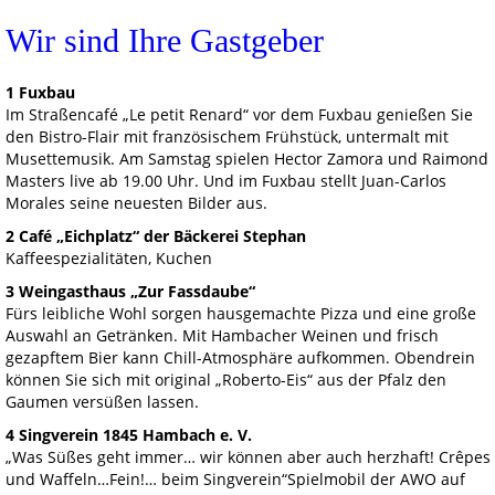
Wir sind Ihre Gastgeber
1 Fuxbau
Im Straßencafé „Le petit Renard“ vor dem Fuxbau genießen Sie
den Bistro-Flair mit französischem Frühstück, untermalt mit
Musettemusik. Am Samstag spielen Hector Zamora und Raimond
Masters live ab 19.00 Uhr. Und im Fuxbau stellt Juan-Carlos
Morales seine neuesten Bilder aus.
2 Café „Eichplatz“ der Bäckerei Stephan
Kaffeespezialitäten, Kuchen
3 Weingasthaus „Zur Fassdaube“
Fürs leibliche Wohl sorgen hausgemachte Pizza und eine große
Auswahl an Getränken. Mit Hambacher Weinen und frisch
gezapftem Bier kann Chill-Atmosphäre aufkommen. Obendrein
können Sie sich mit original „Roberto-Eis“ aus der Pfalz den
Gaumen versüßen lassen.
4 Singverein 1845 Hambach e. V.
„Was Süßes geht immer… wir können aber auch herzhaft! Crêpes
und Waffeln…Fein!… beim Singverein“Spielmobil der AWO auf