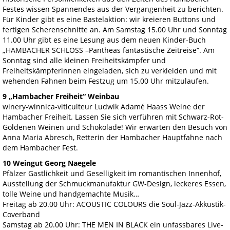
Festes wissen Spannendes aus der Vergangenheit zu berichten.
Für Kinder gibt es eine Bastelaktion: wir kreieren Buttons und
fertigen Scherenschnitte an. Am Samstag 15.00 Uhr und Sonntag
11.00 Uhr gibt es eine Lesung aus dem neuen Kinder-Buch
„HAMBACHER SCHLOSS –Pantheas fantastische Zeitreise“. Am
Sonntag sind alle kleinen Freiheitskämpfer und
Freiheitskämpferinnen eingeladen, sich zu verkleiden und mit
wehenden Fahnen beim Festzug um 15.00 Uhr mitzulaufen.
9 „Hambacher Freiheit“ Weinbau
winery-winnica-viticulteur Ludwik Adamé Haass Weine der
Hambacher Freiheit. Lassen Sie sich verführen mit Schwarz-Rot-
Goldenen Weinen und Schokolade! Wir erwarten den Besuch von
Anna Maria Abresch, Retterin der Hambacher Hauptfahne nach
dem Hambacher Fest.
10 Weingut Georg Naegele
Pfälzer Gastlichkeit und Geselligkeit im romantischen Innenhof,
Ausstellung der Schmuckmanufaktur GW-Design, leckeres Essen,
tolle Weine und handgemachte Musik…
Freitag ab 20.00 Uhr: ACOUSTIC COLOURS die Soul-Jazz-Akkustik-
Coverband
Samstag ab 20.00 Uhr: THE MEN IN BLACK ein unfassbares Live-